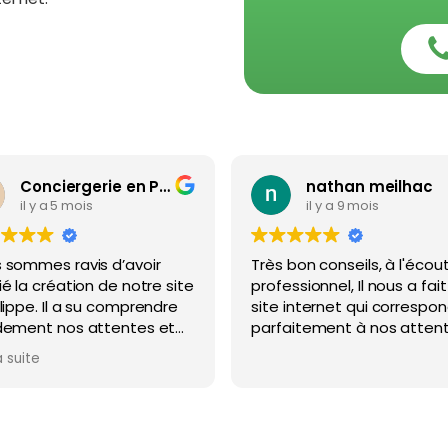
Conciergerie en Provence
nathan meilhac
il y a 5 mois
il y a 9 mois
 sommes ravis d’avoir
Très bon conseils, à l'écou
é la création de notre site
professionnel, Il nous a fait
lippe. Il a su comprendre
site internet qui correspon
dement nos attentes et
parfaitement à nos attent
oncrétiser avec justesse.
je recommande.
a suite
urs très réactif à nos
ndes, agréable dans les
nges et professionnel du