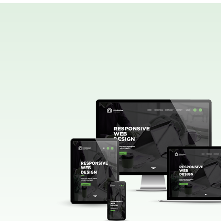
début
Le ré
nos 
somm
Nous
yeux