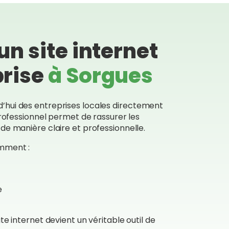
son professionnalisme. Qui plus
est Philippe est une personne
très agréable, bienveillante et
nous pouvons le contacter en
un site internet
toutes circonstances même
après la livraison et
prise
à Sorgues
l'achèvement de son travail.
Je vous le recommande !
’hui des entreprises locales directement
professionnel permet de rassurer les
de manière claire et professionnelle.
amment :
e
t
te internet devient un véritable outil de