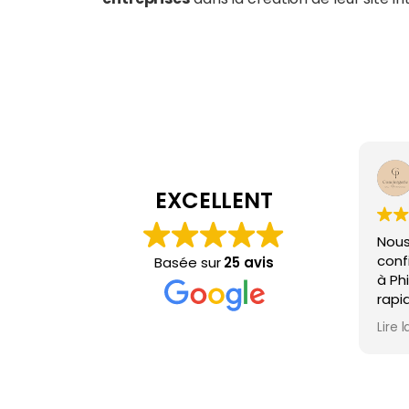
EXCELLENT
Nous
confi
Basée sur
25 avis
à Phi
rapi
les c
Lire l
Toujo
dema
écha