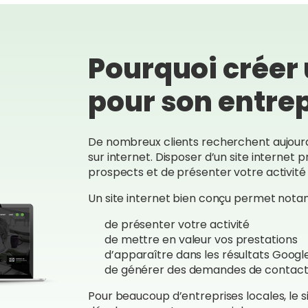
 à la fin.
sultat est à la hauteur de
espérances, et nous en
Pourquoi créer 
es pleinement satisfaits.
 le recommandons les
pour son entre
 fermés.
De nombreux clients recherchent aujourd
sur internet. Disposer d’un site internet 
prospects et de présenter votre activité 
Un site internet bien conçu permet not
de présenter votre activité
de mettre en valeur vos prestations
d’apparaître dans les résultats Googl
de générer des demandes de contac
Pour beaucoup d’entreprises locales, le si