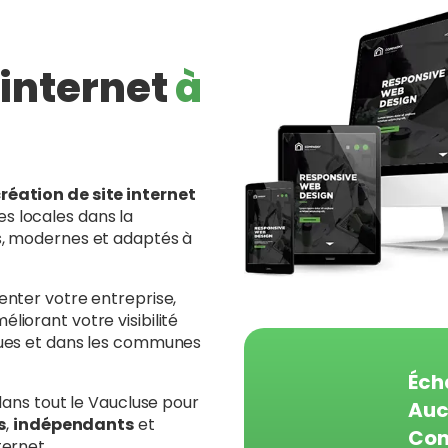
 internet
à
réation de site internet
s locales dans la
ls, modernes et adaptés à
enter votre entreprise,
liorant votre visibilité
rgues et dans les communes
Éch
 dans tout le Vaucluse pour
Auc
s
,
indépendants
et
Con
ternet.