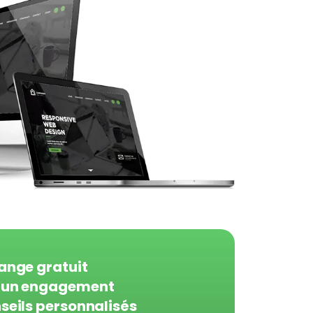
ange gratuit
un engagement
seils personnalisés