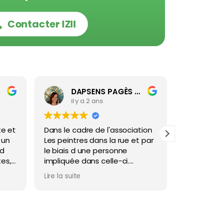
Contacter IZII
DAPSENS PAGÈS MARIE (Marielou)
Ja
il y a 2 ans
il 
te et
Dans le cadre de l'association
Philippe a
 un
Les peintres dans la rue et par
internet ;
d
le biais d une personne
personnal
es,
impliquée dans celle-ci.
chacun , 
Nous avons fait appel à
site reflé
Lire la suite
Lire la suit
Philippe pour la construction
chacun.
de notre nouveau site.
Le suivi e
Aujourd'hui, nous sommes très
beaucoup 
satisfaits de sa prestation, de